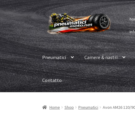
Vai
Vai
ho
alla
al
navigazione
contenuto
Inf
Pneumatici
Camere & nastri
Contatto
Home
Shop
Pneumatici
Avon AM26 120/90 