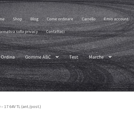
me
Shop
Blog
Come ordinare
Carrello
Il mio account
ormativa sulla privacy
Contattaci
Ordina
Gomme ABC
Test
Marche
– 17 64V TL (ant./post.)