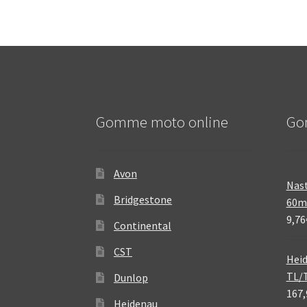
Gomme moto online
Go
Avon
Nast
Bridgestone
60
9,76
Continental
CST
Heid
TL/
Dunlop
167,
Heidenau