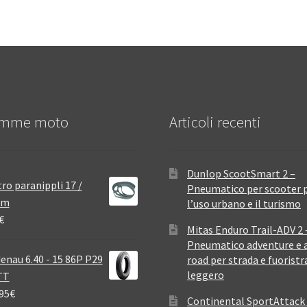
mme moto
Articoli recenti
Dunlop ScootSmart 2 –
ro paranippli 17 /
Pneumatico per scooter 
mm
l’uso urbano e il turismo
€
Mitas Enduro Trail-ADV 2 
Pneumatico adventure e a
enau 6.40 - 15 86P P29
road per strada e fuoristr
leggero
TT
95
€
Continental SportAttack 