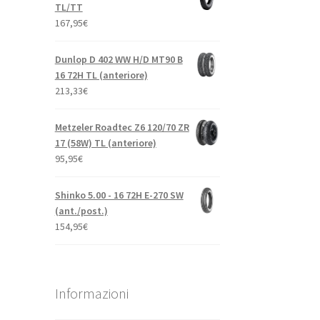
TL/TT
167,95
€
Dunlop D 402 WW H/D MT90 B
16 72H TL (anteriore)
213,33
€
Metzeler Roadtec Z6 120/70 ZR
17 (58W) TL (anteriore)
95,95
€
Shinko 5.00 - 16 72H E-270 SW
(ant./post.)
154,95
€
Informazioni