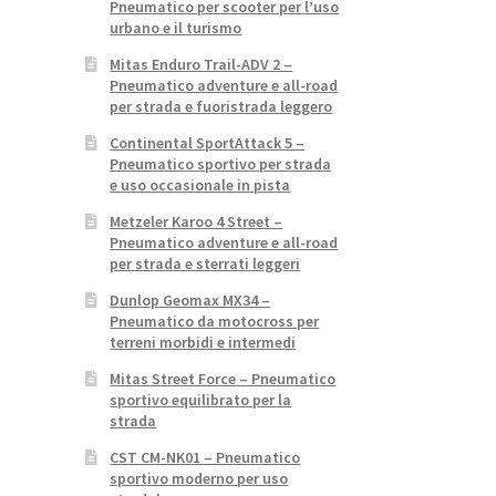
Pneumatico per scooter per l’uso
urbano e il turismo
Mitas Enduro Trail-ADV 2 –
Pneumatico adventure e all-road
per strada e fuoristrada leggero
Continental SportAttack 5 –
Pneumatico sportivo per strada
e uso occasionale in pista
Metzeler Karoo 4 Street –
Pneumatico adventure e all-road
per strada e sterrati leggeri
Dunlop Geomax MX34 –
Pneumatico da motocross per
terreni morbidi e intermedi
Mitas Street Force – Pneumatico
sportivo equilibrato per la
strada
CST CM-NK01 – Pneumatico
sportivo moderno per uso