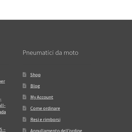
Pneumatici da moto
Shop
per
Blog
My Account
–
ll-
Come ordinare
ada
Resi e rimborsi
5 –
Annullamento dell’ordine