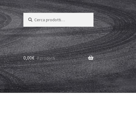
Cerca:
Cerca
0,00
€
0 prodotti