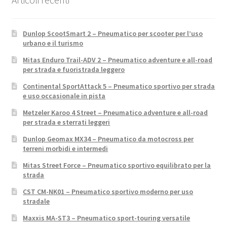
Dunlop ScootSmart 2 – Pneumatico per scooter per l’uso
urbano e il turismo
Mitas Enduro Trail-ADV 2 – Pneumatico adventure e all-road
per strada e fuoristrada leggero
Continental SportAttack 5 – Pneumatico sportivo per strada
e uso occasionale in pista
Metzeler Karoo 4 Street – Pneumatico adventure e all-road
per strada e sterrati leggeri
Dunlop Geomax MX34 – Pneumatico da motocross per
terreni morbidi e intermedi
Mitas Street Force – Pneumatico sportivo equilibrato per la
strada
CST CM-NK01 – Pneumatico sportivo moderno per uso
stradale
Maxxis MA-ST3 – Pneumatico sport-touring versatile