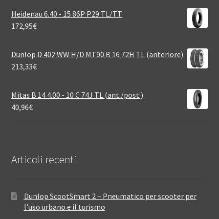
Heidenau 6.40 - 15 86P P29 TL/TT
172,95
€
Dunlop D 402 WW H/D MT90 B 16 72H TL (anteriore)
213,33
€
Mitas B 14 4.00 - 10 C 74J TL (ant./post.)
40,96
€
Articoli recenti
Dunlop ScootSmart 2 – Pneumatico per scooter per
l’uso urbano e il turismo