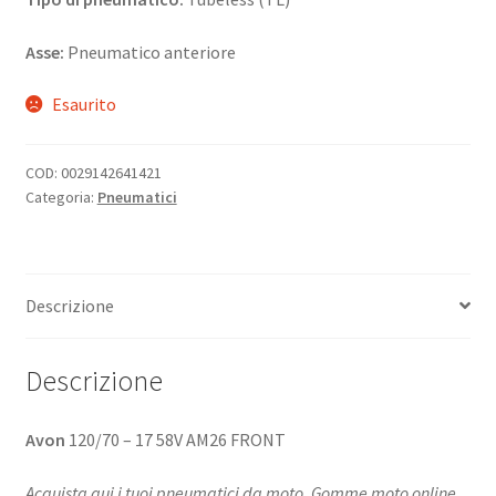
Asse:
Pneumatico anteriore
Esaurito
COD:
0029142641421
Categoria:
Pneumatici
Descrizione
Descrizione
Avon
120/70 – 17 58V AM26 FRONT
Acquista qui i tuoi pneumatici da moto. Gomme moto online