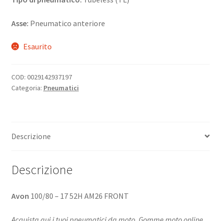
Asse:
Pneumatico anteriore
Esaurito
COD:
0029142937197
Categoria:
Pneumatici
Descrizione
Descrizione
Avon
100/80 – 17 52H AM26 FRONT
Acquista qui i tuoi pneumatici da moto. Gomme moto online