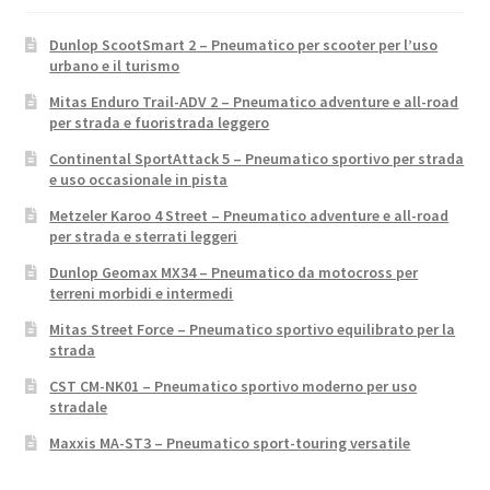
Dunlop ScootSmart 2 – Pneumatico per scooter per l’uso
urbano e il turismo
Mitas Enduro Trail-ADV 2 – Pneumatico adventure e all-road
per strada e fuoristrada leggero
Continental SportAttack 5 – Pneumatico sportivo per strada
e uso occasionale in pista
Metzeler Karoo 4 Street – Pneumatico adventure e all-road
per strada e sterrati leggeri
Dunlop Geomax MX34 – Pneumatico da motocross per
terreni morbidi e intermedi
Mitas Street Force – Pneumatico sportivo equilibrato per la
strada
CST CM-NK01 – Pneumatico sportivo moderno per uso
stradale
Maxxis MA-ST3 – Pneumatico sport-touring versatile