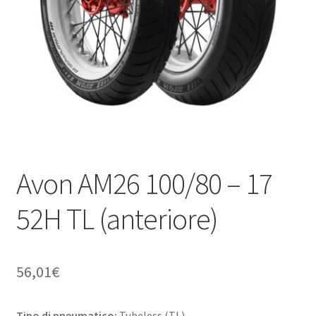
child
Avon AM26 100/80 – 17
52H TL (anteriore)
56,01
€
Tipo di pneumatico:
Tubeless (TL)