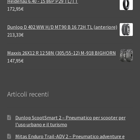
Heidenau 6.40 - 15 86P P29 TL/TT
172,95
€
Dunlop D 402 WW H/D MT90 B 16 72H TL (anteriore)
213,33
€
Maxxis 26X12 R 12 58N (305/55-12) M-918 BIGHORN
147,95
€
Articoli recenti
Dunlop ScootSmart 2 – Pneumatico per scooter per
l’uso urbano e il turismo
Mitas Enduro Trail-ADV 2 – Pneumatico adventure e