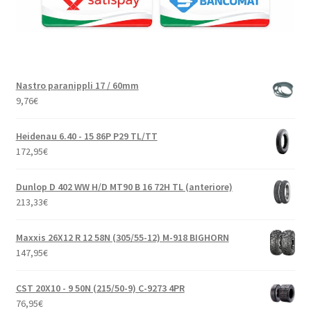
Nastro paranippli 17 / 60mm
9,76
€
Heidenau 6.40 - 15 86P P29 TL/TT
172,95
€
Dunlop D 402 WW H/D MT90 B 16 72H TL (anteriore)
213,33
€
Maxxis 26X12 R 12 58N (305/55-12) M-918 BIGHORN
147,95
€
CST 20X10 - 9 50N (215/50-9) C-9273 4PR
76,95
€