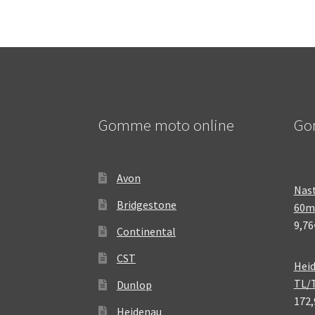
Gomme moto online
Go
Avon
Nast
Bridgestone
60
9,76
Continental
CST
Heid
TL/
Dunlop
172,
Heidenau