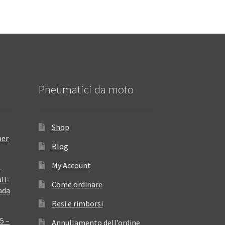
Pneumatici da moto
Shop
per
Blog
My Account
–
ll-
Come ordinare
ada
Resi e rimborsi
5 –
Annullamento dell’ordine