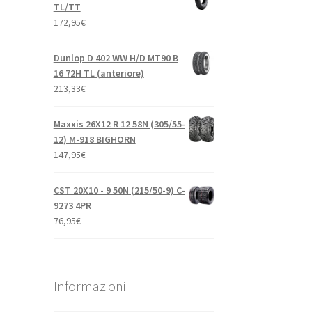
TL/TT
172,95
€
Dunlop D 402 WW H/D MT90 B
16 72H TL (anteriore)
213,33
€
Maxxis 26X12 R 12 58N (305/55-
12) M-918 BIGHORN
147,95
€
CST 20X10 - 9 50N (215/50-9) C-
9273 4PR
76,95
€
Informazioni