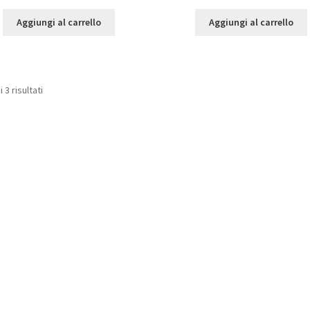
Aggiungi al carrello
Aggiungi al carrello
Prezzo:
 3 risultati
dal
più
economico