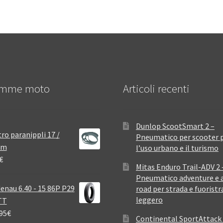
mme moto
Articoli recenti
Dunlop ScootSmart 2 –
ro paranippli 17 /
Pneumatico per scooter 
mm
l’uso urbano e il turismo
€
Mitas Enduro Trail-ADV 2 
Pneumatico adventure e a
enau 6.40 - 15 86P P29
road per strada e fuoristr
leggero
TT
95
€
Continental SportAttack 