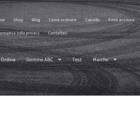
me
Shop
Blog
Come ordinare
Carrello
Il mio account
ormativa sulla privacy
Contattaci
Ordina
Gomme ABC
Test
Marche