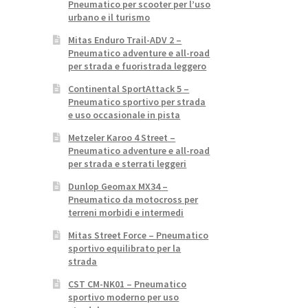
Pneumatico per scooter per l’uso
urbano e il turismo
Mitas Enduro Trail-ADV 2 –
Pneumatico adventure e all-road
per strada e fuoristrada leggero
Continental SportAttack 5 –
Pneumatico sportivo per strada
e uso occasionale in pista
Metzeler Karoo 4 Street –
Pneumatico adventure e all-road
per strada e sterrati leggeri
Dunlop Geomax MX34 –
Pneumatico da motocross per
terreni morbidi e intermedi
Mitas Street Force – Pneumatico
sportivo equilibrato per la
strada
CST CM-NK01 – Pneumatico
sportivo moderno per uso