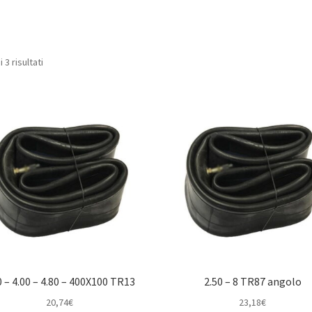
Prezzo:
 3 risultati
dal
più
economico
0 – 4.00 – 4.80 – 400X100 TR13
2.50 – 8 TR87 angolo
20,74
€
23,18
€