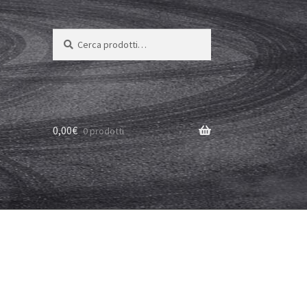
Cerca:
Cerca
0,00
€
0 prodotti