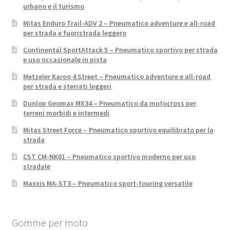
urbano e il turismo
Mitas Enduro Trail-ADV 2 – Pneumatico adventure e all-road
per strada e fuoristrada leggero
Continental SportAttack 5 – Pneumatico sportivo per strada
e uso occasionale in pista
Metzeler Karoo 4 Street – Pneumatico adventure e all-road
per strada e sterrati leggeri
Dunlop Geomax MX34 – Pneumatico da motocross per
terreni morbidi e intermedi
Mitas Street Force – Pneumatico sportivo equilibrato per la
strada
CST CM-NK01 – Pneumatico sportivo moderno per uso
stradale
Maxxis MA-ST3 – Pneumatico sport-touring versatile
Gomme per moto