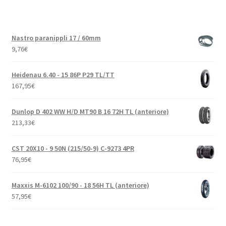
Nastro paranippli 17 / 60mm
9,76
€
Heidenau 6.40 - 15 86P P29 TL/TT
167,95
€
Dunlop D 402 WW H/D MT90 B 16 72H TL (anteriore)
213,33
€
CST 20X10 - 9 50N (215/50-9) C-9273 4PR
76,95
€
Maxxis M-6102 100/90 - 18 56H TL (anteriore)
57,95
€