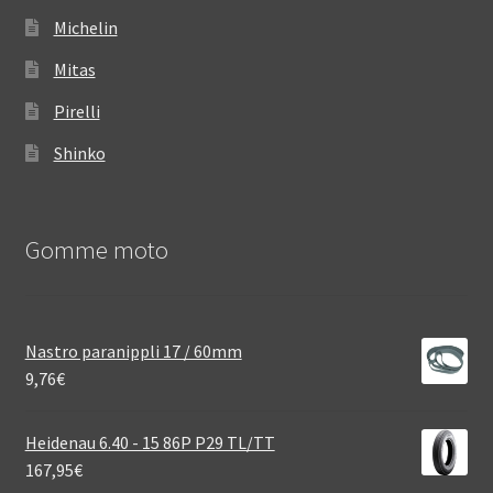
Michelin
Mitas
Pirelli
Shinko
Gomme moto
Nastro paranippli 17 / 60mm
9,76
€
Heidenau 6.40 - 15 86P P29 TL/TT
167,95
€