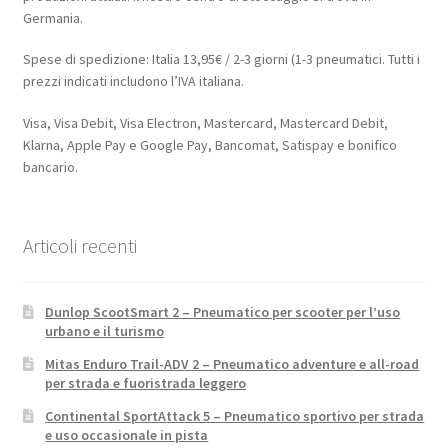
Germania.
Spese di spedizione: Italia 13,95€ / 2-3 giorni (1-3 pneumatici. Tutti i
prezzi indicati includono l’IVA italiana.
Visa, Visa Debit, Visa Electron, Mastercard, Mastercard Debit,
Klarna, Apple Pay e Google Pay, Bancomat, Satispay e bonifico
bancario.
Articoli recenti
Dunlop ScootSmart 2 – Pneumatico per scooter per l’uso
urbano e il turismo
Mitas Enduro Trail-ADV 2 – Pneumatico adventure e all-road
per strada e fuoristrada leggero
Continental SportAttack 5 – Pneumatico sportivo per strada
e uso occasionale in pista