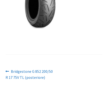
child
Navigazione
Articolo
Bridgestone G 852 200/50
precedente:
R 17 75V TL (posteriore)
articoli